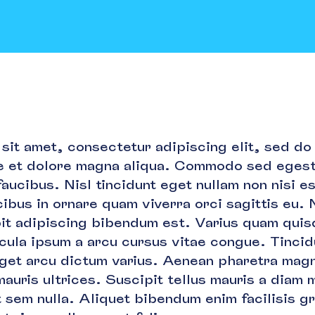
sit amet, consectetur adipiscing elit, sed d
re et dolore magna aliqua. Commodo sed eges
faucibus. Nisl tincidunt eget nullam non nisi es
ibus in ornare quam viverra orci sagittis eu. 
ipit adipiscing bibendum est. Varius quam quis
icula ipsum a arcu cursus vitae congue. Tincid
get arcu dictum varius. Aenean pharetra magn
auris ultrices. Suscipit tellus mauris a diam
t sem nulla. Aliquet bibendum enim facilisis g