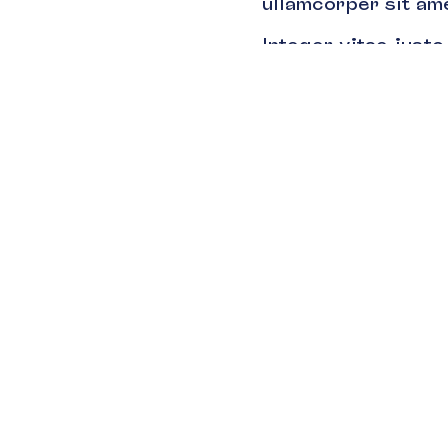
ullamcorper sit ame
Integer vitae just
elit duis tristique
Adipiscing at in t
pellentesque elit 
pulvinar mattis nu
pretium aenean pha
urna condimentum 
Maecenas ultricies 
mi ipsum faucibus v
commodo elit at. P
elementum integer 
diam donec adipisc
enim praesent elem
Ullamcorper velit 
Amet nisl suscipit