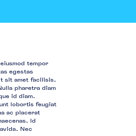
o eiusmod tempor
tas egestas
t sit amet facilisis.
Nulla pharetra diam
que id diam.
unt lobortis feugiat
a ac placerat
 maecenas. Id
ravida. Nec